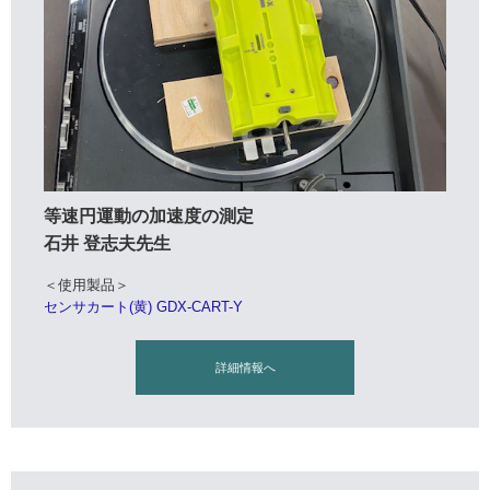
等速円運動の加速度の測定
石井 登志夫先生
＜使用製品＞
センサカート(黄) GDX-CART-Y
詳細情報へ