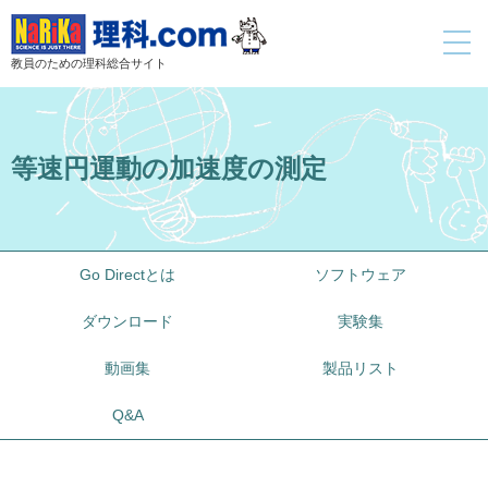
toggle
navigati
教員のための理科総合サイト
等速円運動の加速度の測定
Go Directとは
ソフトウェア
ダウンロード
実験集
動画集
製品リスト
Q&A