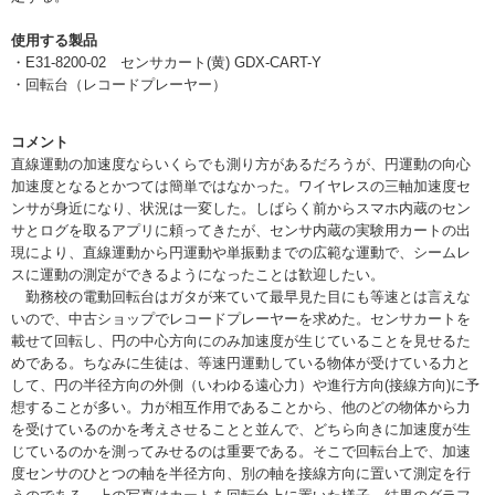
使用する製品
・E31-8200-02 センサカート(黄) GDX-CART-Y
・回転台（レコードプレーヤー）
コメント
直線運動の加速度ならいくらでも測り方があるだろうが、円運動の向心
加速度となるとかつては簡単ではなかった。ワイヤレスの三軸加速度セ
ンサが身近になり、状況は一変した。しばらく前からスマホ内蔵のセン
サとログを取るアプリに頼ってきたが、センサ内蔵の実験用カートの出
現により、直線運動から円運動や単振動までの広範な運動で、シームレ
スに運動の測定ができるようになったことは歓迎したい。
勤務校の電動回転台はガタが来ていて最早見た目にも等速とは言えな
いので、中古ショップでレコードプレーヤーを求めた。センサカートを
載せて回転し、円の中心方向にのみ加速度が生じていることを見せるた
めである。ちなみに生徒は、等速円運動している物体が受けている力と
して、円の半径方向の外側（いわゆる遠心力）や進行方向(接線方向)に予
想することが多い。力が相互作用であることから、他のどの物体から力
を受けているのかを考えさせることと並んで、どちら向きに加速度が生
じているのかを測ってみせるのは重要である。そこで回転台上で、加速
度センサのひとつの軸を半径方向、別の軸を接線方向に置いて測定を行