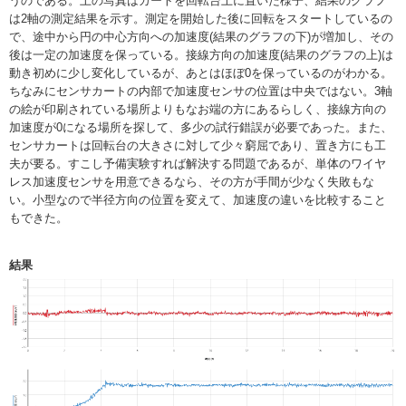
うのである。上の写真はカートを回転台上に置いた様子、結果のグラフ
は2軸の測定結果を示す。測定を開始した後に回転をスタートしているの
で、途中から円の中心方向への加速度(結果のグラフの下)が増加し、その
後は一定の加速度を保っている。接線方向の加速度(結果のグラフの上)は
動き初めに少し変化しているが、あとはほぼ0を保っているのがわかる。
ちなみにセンサカートの内部で加速度センサの位置は中央ではない。3軸
の絵が印刷されている場所よりもなお端の方にあるらしく、接線方向の
加速度が0になる場所を探して、多少の試行錯誤が必要であった。また、
センサカートは回転台の大きさに対して少々窮屈であり、置き方にも工
夫が要る。すこし予備実験すれば解決する問題であるが、単体のワイヤ
レス加速度センサを用意できるなら、その方が手間が少なく失敗もな
い。小型なので半径方向の位置を変えて、加速度の違いを比較すること
もできた。
結果