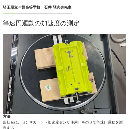
埼玉県立与野高等学校 石井 登志夫先生
等速円運動の加速度の測定
方法
回転台に、センサカート（加速度センサ使用）をのせて等速円運動を測
定する。