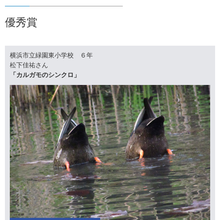
優秀賞
横浜市立緑園東小学校 ６年
松下佳祐さん
「カルガモのシンクロ」