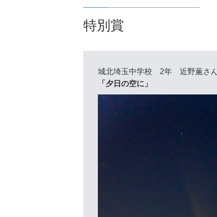
特別賞
城北埼玉中学校 2年 近野薫さ
「夕日の空に」