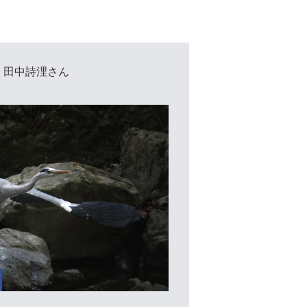
 田中詩浬さん