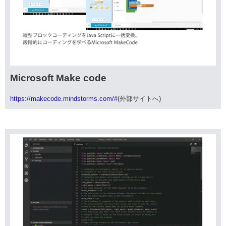
Microsoft Make code
https://makecode.mindstorms.com/#
(外部サイトへ)