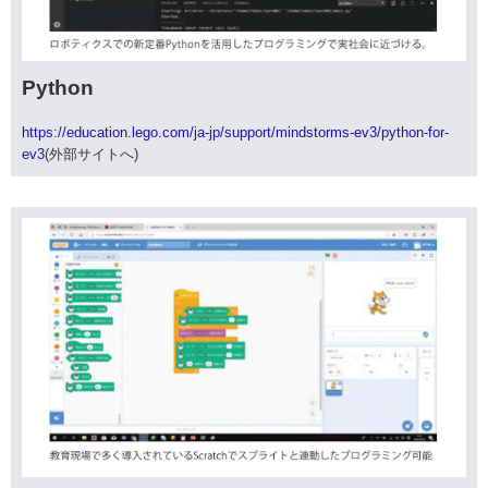
Python
https://education.lego.com/ja-jp/support/mindstorms-ev3/python-for-
ev3
(外部サイトへ)