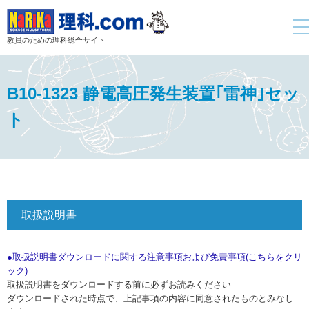
tog
nav
教員のための理科総合サイト
B10-1323 静電高圧発生装置｢雷神｣セッ
ト
取扱説明書
●取扱説明書ダウンロードに関する注意事項および免責事項(こちらをクリ
ック)
取扱説明書をダウンロードする前に必ずお読みください
ダウンロードされた時点で、上記事項の内容に同意されたものとみなし