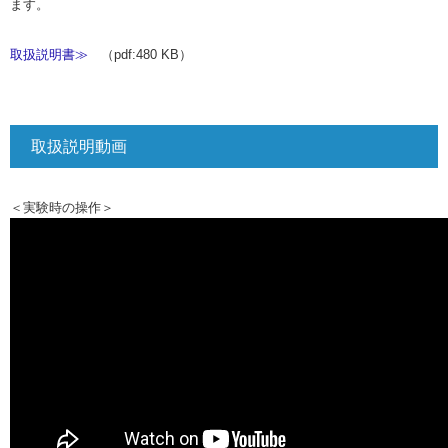
ます。
取扱説明書≫
（pdf:480 KB）
取扱説明動画
＜実験時の操作＞