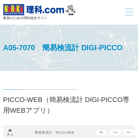
toggle
navigati
教員のための理科総合サイト
A05-7070 簡易検流計 DIGI-PICCO
PICCO-WEB（簡易検流計 DIGI-PICCO専
用WEBアプリ）