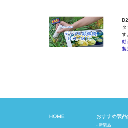
D
タ
す
動
製
HOME
おすすめ製品
新製品