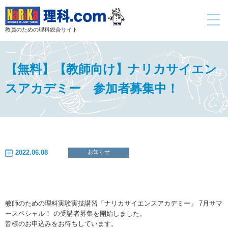
toggle
navigati
教員のための理科総合サイト
【無料】【教師向け】ナリカサイエン
スアカデミー 参加者募集中！
2022.06.08
お知らせ
教師のための理科実験実技講習「ナリカサイエンスアカデミー」 7月サマ
ースペシャル！ の受講者募集を開始しました。
皆様のお申込みをお待ちしています。