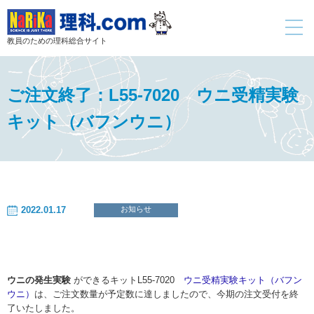
toggle
navigati
教員のための理科総合サイト
ご注文終了：L55-7020 ウニ受精実験
キット（バフンウニ）
2022.01.17
お知らせ
ウニの発生実験
ができるキットL55-7020
ウニ受精実験キット（バフン
ウニ）
は、ご注文数量が予定数に達しましたので、今期の注文受付を終
了いたしました。