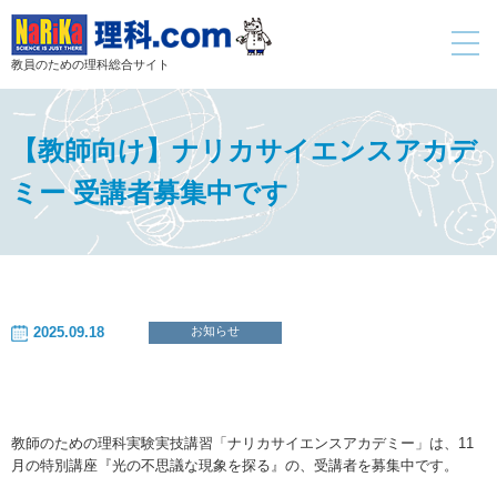
toggle
navigati
教員のための理科総合サイト
【教師向け】ナリカサイエンスアカデ
ミー 受講者募集中です
2025.09.18
お知らせ
教師のための理科実験実技講習「ナリカサイエンスアカデミー」は、11
月の特別講座『光の不思議な現象を探る』の、受講者を募集中です。