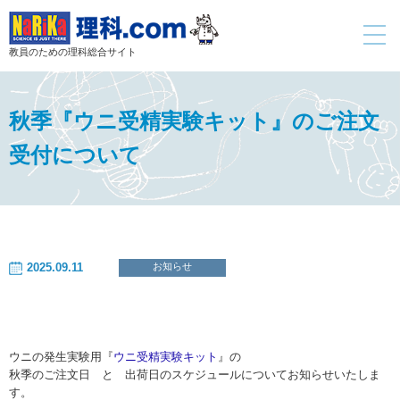
toggle
navigati
教員のための理科総合サイト
秋季『ウニ受精実験キット』のご注文
受付について
2025.09.11
お知らせ
ウニの発生実験用『
ウニ受精実験キット
』の
秋季のご注文日 と 出荷日のスケジュールについてお知らせいたしま
す。