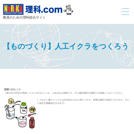
toggle
navigati
教員のための理科総合サイト
【ものづくり】人工イクラをつくろう