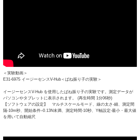
＜実験動画＞
E31-6975 イージーセンスV-Hub＜ばね振り子の実験＞
イージーセンスV-Hub を使用したばね振り子の実験です。測定データが
パソコンやタブレットに表示されます。 (再生時間 1分06秒)
【ソフトウェアの設定】 マルチスケールモード、線の太さ-細、測定間
隔-10m秒、開始条件–0.13N未満、測定時間-10秒、Y軸設定-最小・最大値
を用いて自動縮尺