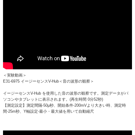
＜実験動画＞
E31-6975 イージーセンスV-Hub＜音の波形の観察＞
イージーセンスV-Hub を使用した音の波形の観察です。測定データがパ
ソコンやタブレットに表示されます。(再生時間 0分52秒)
【測定設定】測定間隔-50μ秒、開始条件-200mVより大きい時、測定時
間-25m秒、Y軸設定-最小・最大値を用いて自動縮尺