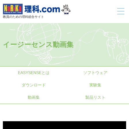
toggle
navigati
教員のための理科総合サイト
イージーセンス動画集
EASYSENSEとは
ソフトウェア
ダウンロード
実験集
動画集
製品リスト