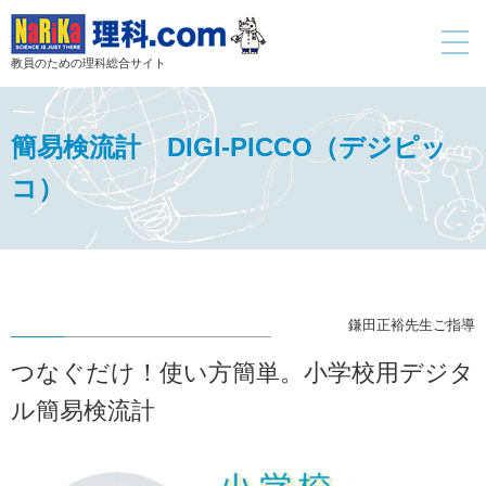
toggle
navigati
教員のための理科総合サイト
簡易検流計 DIGI-PICCO（デジピッ
コ）
鎌田正裕先生ご指導
つなぐだけ！使い方簡単。小学校用デジタ
ル簡易検流計