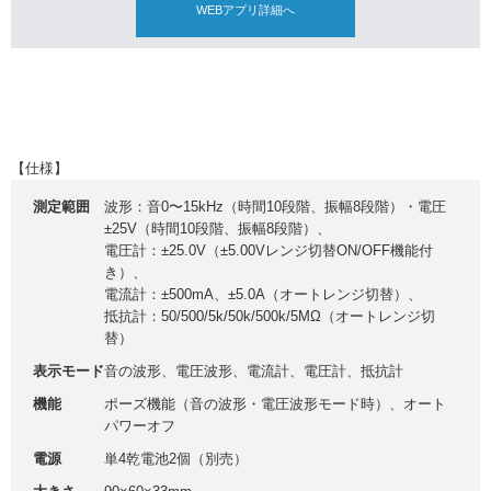
WEBアプリ詳細へ
【仕様】
測定範囲
波形：音0〜15kHz（時間10段階、振幅8段階）・電圧
±25V（時間10段階、振幅8段階）、
電圧計：±25.0V（±5.00Vレンジ切替ON/OFF機能付
き）、
電流計：±500mA、±5.0A（オートレンジ切替）、
抵抗計：50/500/5k/50k/500k/5MΩ（オートレンジ切
替）
表示モード
音の波形、電圧波形、電流計、電圧計、抵抗計
機能
ポーズ機能（音の波形・電圧波形モード時）、オート
パワーオフ
電源
単4乾電池2個（別売）