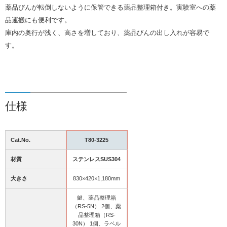
薬品びんが転倒しないように保管できる薬品整理箱付き。実験室への薬
品運搬にも便利です。
庫内の奥行が浅く、高さを増しており、薬品びんの出し入れが容易で
す。
仕様
Cat.No.
T80-3225
材質
ステンレスSUS304
大きさ
830×420×1,180mm
鍵、薬品整理箱
（RS-5N） 2個、薬
品整理箱（RS-
30N） 1個、ラベル