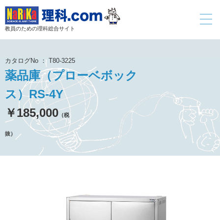
toggle
navigati
教員のための理科総合サイト
カタログNo ： T80-3225
薬品庫（プローベボック
ス）RS-4Y
￥185,000
（税
抜）