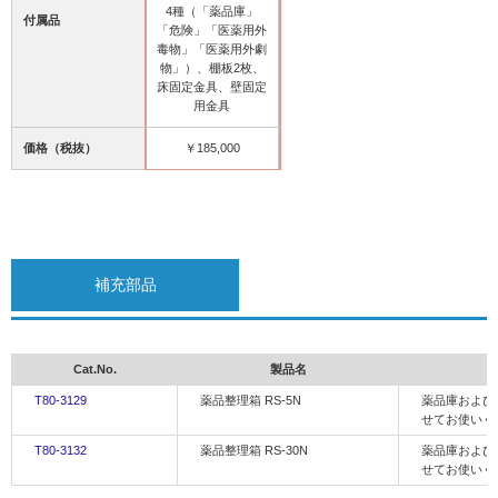
4種（「薬品庫」
付属品
「危険」「医薬用外
毒物」「医薬用外劇
物」）、棚板2枚、
床固定金具、壁固定
用金具
価格（税抜）
￥185,000
補充部品
Cat.No.
製品名
T80-3129
薬品整理箱 RS-5N
薬品庫および
せてお使いく
T80-3132
薬品整理箱 RS-30N
薬品庫および
せてお使いく