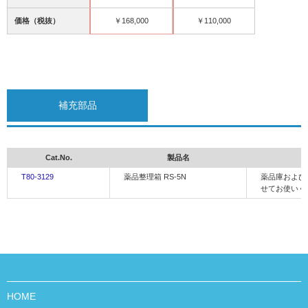
価格（税抜）
￥168,000
￥110,000
補充部品
Cat.No.
製品名
T80-3129
薬品整理箱 RS-5N
薬品庫および
せてお使いく
HOME