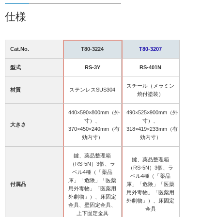
仕様
Cat.No.
T80-3224
T80-3207
型式
RS-3Y
RS-401N
スチール（メラミン
材質
ステンレスSUS304
焼付塗装）
440×590×800mm（外
490×525×900mm（外
寸）、
寸）、
大きさ
370×450×240mm（有
318×419×233mm（有
効内寸）
効内寸）
鍵、薬品整理箱
鍵、薬品整理箱
（RS-5N）3個、ラ
（RS-5N）3個、ラ
ベル4種（「薬品
ベル4種（「薬品
庫」「危険」「医薬
付属品
庫」「危険」「医薬
用外毒物」「医薬用
用外毒物」「医薬用
外劇物」）、床固定
外劇物」）、床固定
金具、壁固定金具、
金具
上下固定金具