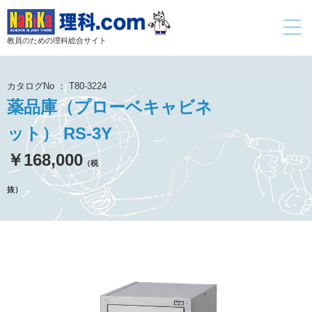
toggle
navigati
教員のための理科総合サイト
カタログNo ： T80-3224
薬品庫（プローベキャビネ
ット） RS-3Y
￥168,000
（税
抜）