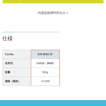
代理店様用PDF出力 »
仕様
Cat.No.
S75-8015-37
化学式
CuCl2・2H2O
容量
500g
価格（税抜）
￥6,500