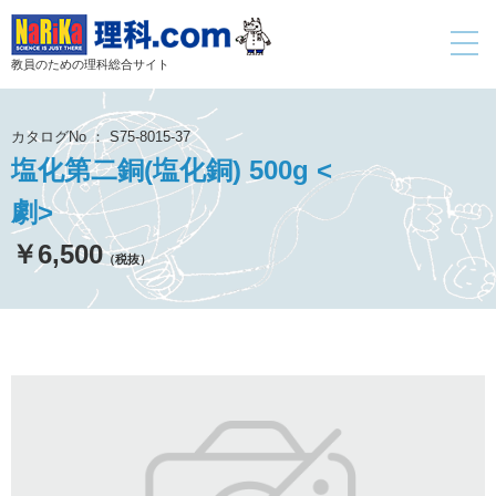
toggle
navigati
教員のための理科総合サイト
カタログNo ： S75-8015-37
塩化第二銅(塩化銅) 500g <
劇>
￥6,500
（税抜）