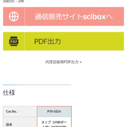
消耗55・298
代理店様用PDF出力 »
仕様
Cat.No.
P70-0314
タップ（USBポー
品名