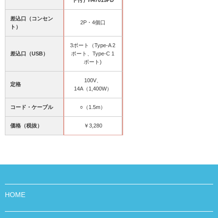
ト付）H47015PD
差込口（コンセン
2P・4個口
ト）
3ポート（Type-A 2
差込口（USB）
ポート、Type-C 1
ポート)
100V、
定格
14A（1,400W）
コード・ケーブル
○（1.5m）
価格（税抜）
￥3,280
HOME