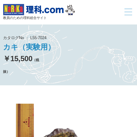
toggle
navigati
教員のための理科総合サイト
カタログNo ： L55-7024
カキ（実験用）
￥15,500
（税
抜）