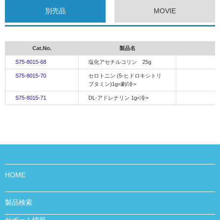
別売品
MOVIE
Cat.No.
製品名
S75-8015-68
塩化アセチルコリン 25g
S75-8015-70
セロトニン (5-ヒドロキシトリ
ブタミン)1g<劇/冷>
S75-8015-71
DL-アドレナリン 1g<冷>
HOME
製品検索
サポート情報