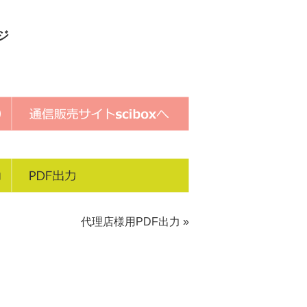
ジ
代理店様用PDF出力 »