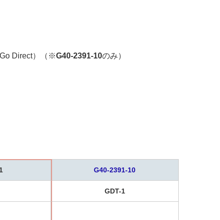
 Direct）（※
G40-2391-10
のみ）
1
G40-2391-10
GDT-1