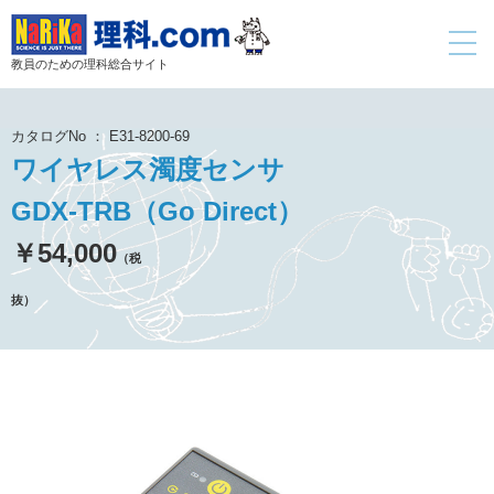
toggle
navigati
教員のための理科総合サイト
カタログNo ： E31-8200-69
ワイヤレス濁度センサ
GDX-TRB（Go Direct）
￥54,000
（税
抜）