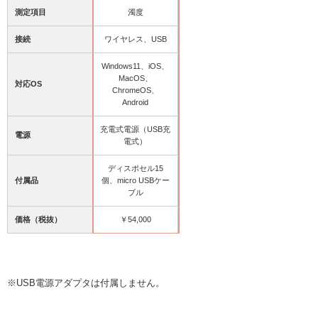
測定項目
濁度
接続
ワイヤレス、USB
Windows11、iOS、
MacOS、
対応OS
ChromeOS、
Android
充電式電源（USB充
電源
電式）
ディスポセル15
付属品
個、micro USBケー
ブル
価格（税抜）
￥54,000
※USB電源アダプタは付属しません。