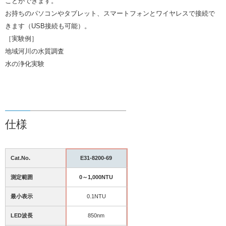
ことができます。
お持ちのパソコンやタブレット、スマートフォンとワイヤレスで接続で
きます（USB接続も可能）。
［実験例］
地域河川の水質調査
水の浄化実験
仕様
Cat.No.
E31-8200-69
測定範囲
0～1,000NTU
最小表示
0.1NTU
LED波長
850nm