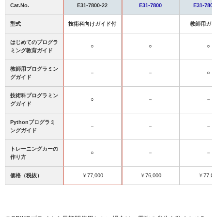
Cat.No.
E31-7800-22
E31-7800
E31-7800
型式
技術科向けガイド付
教師用ガイ
はじめてのプログラ
○
○
○
ミング教育ガイド
教師用プログラミン
－
－
○
グガイド
技術科プログラミン
○
－
－
グガイド
Pythonプログラミ
－
－
－
ングガイド
トレーニングカーの
○
－
－
作り方
価格（税抜）
￥77,000
￥76,000
￥77,00