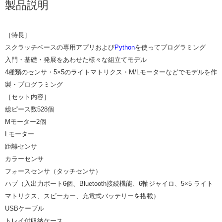
製品説明
［特長］
スクラッチベースの専用アプリおよび
Python
を使ってプログラミング
入門・基礎・発展をあわせた様々な組立てモデル
4種類のセンサ・5×5のライトマトリクス・M/Lモーターなどでモデルを作
製・プログラミング
［セット内容］
総ピース数528個
Mモーター2個
Lモーター
距離センサ
カラーセンサ
フォースセンサ（タッチセンサ）
ハブ（入出力ポート6個、Bluetooth接続機能、6軸ジャイロ、5×5 ライト
マトリクス、スピーカー、充電式バッテリーを搭載）
USBケーブル
トレイ付収納ケース