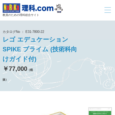
toggle
navigati
教員のための理科総合サイト
カタログNo ： E31-7800-22
レゴ エデュケーション
SPIKE プライム (技術科向
けガイド付)
￥77,000
（税
抜）