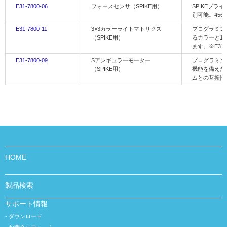
E31-7800-06
フォースセンサ（SPIKE用）
SPIKEプ
別可能。4560
E31-7800-11
3×3カラーライトマトリクス
プログラミン
（SPIKE用）
るカラーと1
ます。※E31-7
E31-7800-09
Sアンギュラーモーター
プログラミン
（SPIKE用）
機能を備えた回
ムとの互換性
HOME
製品検索
サポート情報
ダウンロード