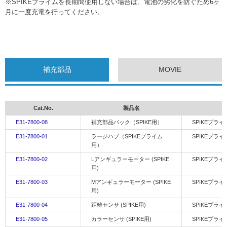
※SPIKEプライムを長期間使用しない場合は、電池の劣化を防ぐため6ヶ
月に一度充電を行ってください。
補充部品
MOVIE
Cat.No.
製品名
E31-7800-08
補充部品パック（SPIKE用）
SPIKEプラ
E31-7800-01
ラージハブ（SPIKEプライム
SPIKEプラ
用）
E31-7800-02
Lアンギュラーモーター (SPIKE
SPIKEプラ
用)
E31-7800-03
Mアンギュラーモーター (SPIKE
SPIKEプ
用)
E31-7800-04
距離センサ (SPIKE用)
SPIKEプラ
E31-7800-05
カラーセンサ (SPIKE用)
SPIKEプラ