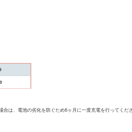
3
0
い場合は、電池の劣化を防ぐため6ヶ月に一度充電を行ってくだ