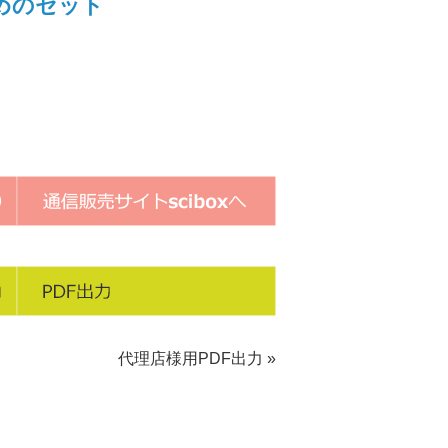
めのセット
代理店様用PDF出力 »