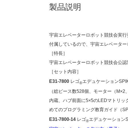
製品説明
宇宙エレベーターロボット競技会実行
付属しているので、宇宙エレベーター
［特長］
宇宙エレベーターロボット競技会公認
［セット内容］
E31-7800
レゴ
エデュケーションSPI
®
（総ピース数528個、モーター（M×
内蔵、ハブ前面に5×5のLEDマトリ
めてのプログラミング教育ガイド（SP
E31-7800-14
レゴ
エデュケーションSP
®