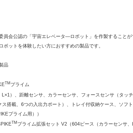
委員会公認の「宇宙エレベータ―ロボット」を作製することが
ロボットを体験したい方におすすめの製品です。
製品
TM
KE
プライム
2、L×1）、距離センサ、カラーセンサ、フォースセンサ（タッ
ックス搭載、6つの入出力ポート）、トレイ付収納ケース、ソフ
IKEプライム用））
TM
IKE
プライム拡張セット V2（604ピース（カラーセンサ