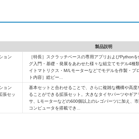
製品説明
ション
［特長］スクラッチベースの専用アプリおよびPython
グ入門・基礎・発展をあわせた様々な組立てモデル4種類
イトマトリクス・M/Lモーターなどでモデルを作製・プ
ト内容］総ピー...
ション
基本セットと合わせることで、さらに複雑な機構や高度
ム拡張セッ
ることができる拡張セット。大きなタイヤパーツやギア
サ、Lモーターなどの600個以上のレゴパーツに加え、
コンピュータを搭載でき...