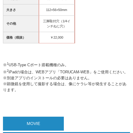
大きさ
112×56×50mm
三脚取付穴（1/4イ
その他
ンチねじ穴）
価格（税抜）
￥22,000
1
※
USB-Type Cポート搭載機種のみ。
2
※
iPadの場合は、WEBアプリ「TORUCAM-WEB」をご使用ください。
※別途アプリのインストールの必要はありません。
※顕微鏡を使用して撮影する場合は、像にケラレ等が発生することがあ
ります。
MOVIE