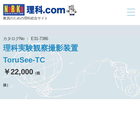
toggle
navigati
教員のための理科総合サイト
カタログNo ： E31-7386
理科実験観察撮影装置
ToruSee-TC
￥22,000
（税
抜）