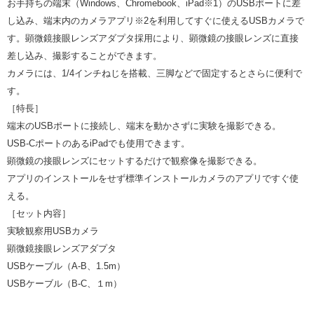
お手持ちの端末（Windows、Chromebook、iPad※1）のUSBポートに差
し込み、端末内のカメラアプリ※2を利用してすぐに使えるUSBカメラで
す。顕微鏡接眼レンズアダプタ採用により、顕微鏡の接眼レンズに直接
差し込み、撮影することができます。
カメラには、1/4インチねじを搭載、三脚などで固定するとさらに便利で
す。
［特長］
端末のUSBポートに接続し、端末を動かさずに実験を撮影できる。
USB-CポートのあるiPadでも使用できます。
顕微鏡の接眼レンズにセットするだけで観察像を撮影できる。
アプリのインストールをせず標準インストールカメラのアプリですぐ使
える。
［セット内容］
実験観察用USBカメラ
顕微鏡接眼レンズアダプタ
USBケーブル（A-B、1.5m）
USBケーブル（B-C、１m）