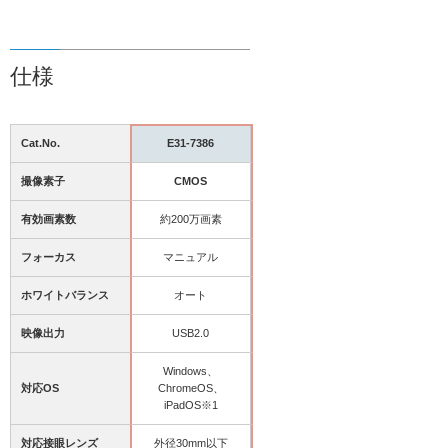
仕様
Cat.No.
E31-7386
撮像素子
CMOS
有効画素数
約200万画素
フォーカス
マニュアル
ホワイトバランス
オート
映像出力
USB2.0
Windows、
対応OS
ChromeOS、
iPadOS※1
対応接眼レンズ
外径30mm以下