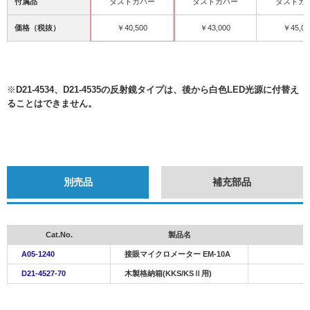
付属品
ダストカバー
ダストカバー
ダストカ
価格（税抜）
￥40,500
￥43,000
￥45,00
※
D21-4534
、
D21-4535
の反射鏡タイプは、後から白色LED光源に付替え
ることはできません。
別売品
補充部品
Cat.No.
製品名
A05-1240
接眼マイクロメーター EM-10A
D21-4527-70
木製格納箱(KKS/KSⅡ用)