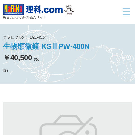
toggle
navigati
教員のための理科総合サイト
カタログNo ： D21-4534
生物顕微鏡 KSⅡPW-400N
￥40,500
（税
抜）