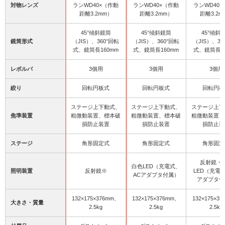
対物レンズ
ランWD40×（作動
ランWD40×（作動
ランWD40
距離3.2mm）
距離3.2mm）
距離3.2m
45°傾斜鏡筒
45°傾斜鏡筒
45°傾斜
鏡筒形式
（JIS）、360°回転
（JIS）、360°回転
（JIS）、36
式、鏡筒長160mm
式、鏡筒長160mm
式、鏡筒長1
レボルバ
3個用
3個用
3個用
絞り
回転円板式
回転円板式
回転円板
ステージ上下動式、
ステージ上下動式、
ステージ上下
焦準装置
粗微動装置、標本破
粗微動装置、標本破
粗微動装置、
損防止装置
損防止装置
損防止装
ステージ
角形固定式
角形固定式
角形固定
反射鏡・
白色LED（充電式、
照明装置
反射鏡※
LED（充電
ACアダプタ付属）
アダプタ付
132×175×376mm、
132×175×376mm、
132×175×3
大きさ・質量
2.5kg
2.5kg
2.5kg