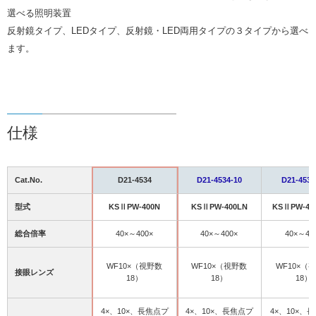
選べる照明装置
反射鏡タイプ、LEDタイプ、反射鏡・LED両用タイプの３タイプから選べ
ます。
仕様
Cat.No.
D21-4534
D21-4534-10
D21-4534
型式
KSⅡPW-400N
KSⅡPW-400LN
KSⅡPW-40
総合倍率
40×～400×
40×～400×
40×～40
WF10×（視野数
WF10×（視野数
WF10×（
接眼レンズ
18）
18）
18）
4×、10×、長焦点プ
4×、10×、長焦点プ
4×、10×、