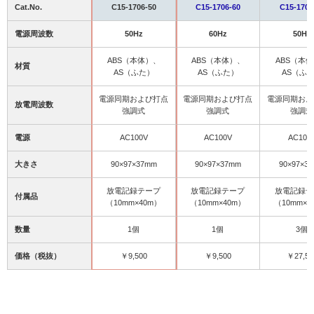
Cat.No.
C15-1706-50
C15-1706-60
C15-1706
電源周波数
50Hz
60Hz
50Hz
ABS（本体）、
ABS（本体）、
ABS（本
材質
AS（ふた）
AS（ふた）
AS（ふ
電源同期および打点
電源同期および打点
電源同期およ
放電周波数
強調式
強調式
強調式
電源
AC100V
AC100V
AC100
大きさ
90×97×37mm
90×97×37mm
90×97×3
放電記録テープ
放電記録テープ
放電記録テ
付属品
（10mm×40m）
（10mm×40m）
（10mm×4
数量
1個
1個
3個
価格（税抜）
￥9,500
￥9,500
￥27,50