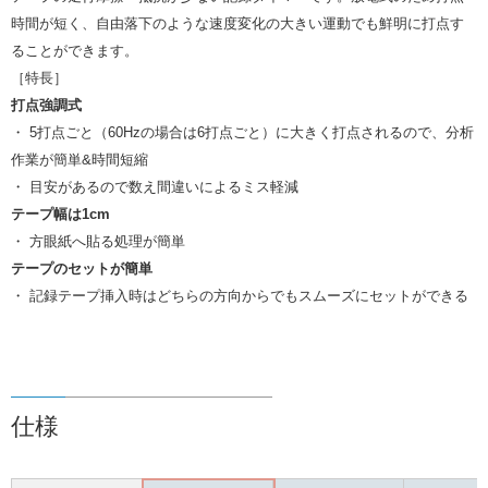
時間が短く、自由落下のような速度変化の大きい運動でも鮮明に打点す
ることができます。
［特長］
打点強調式
・ 5打点ごと（60Hzの場合は6打点ごと）に大きく打点されるので、分析
作業が簡単&時間短縮
・ 目安があるので数え間違いによるミス軽減
テープ幅は1cm
・ 方眼紙へ貼る処理が簡単
テープのセットが簡単
・ 記録テープ挿入時はどちらの方向からでもスムーズにセットができる
仕様